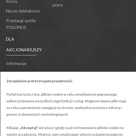
Kursy
pracy
Nasze działalności
Przetargi spółki
POLONUS
DLA
AKCJONARIUSZY
Informacje
Zarządzanie preferencjami prywatności.
Portal korzysta z tzw. plików cookie w celu umożliwienia poprawnego
wykorzystywania wszystkich jego funkcji i usług. Wygenerowane pliki maja
Polonus © Wszystkie prawa zastrzeżone
na celu usprawnienie nawigacji na stronie, analizę korzystania z witryny i
Projekt:
Webster-Studio
pomoc w działaniach marketingowych.
Klikając
„Akceptuj”
wyrażasz zgodę na przechowywanie plików cookie na
swoim urządzeniu. Możesz spersonalizować własne ustawienia poprzez