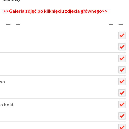
>>Galeria zdjęć po kliknięciu zdjecia głównego>>
wa
a boki