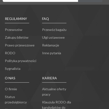
REGULAMINY
FAQ
Przewozów
Przewóz bagażu
Zakupu biletów
Ulgi ustawowe
Prawo przewozowe
Reklamacje
RODO
Inne pytania
Polityka prywatności
Sygnalista
O NAS
KARIERA
O firmie
Aktualne oferty
pracy
Status
przedsiębiorcy
Klauzula RODO dla
kandydatów do